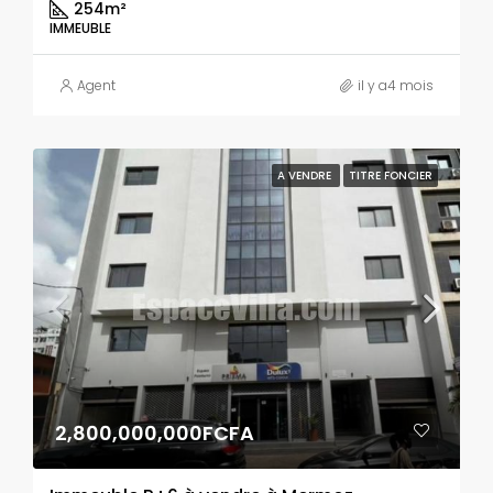
254
m²
IMMEUBLE
Agent
il y a4 mois
A VENDRE
TITRE FONCIER
2,800,000,000FCFA