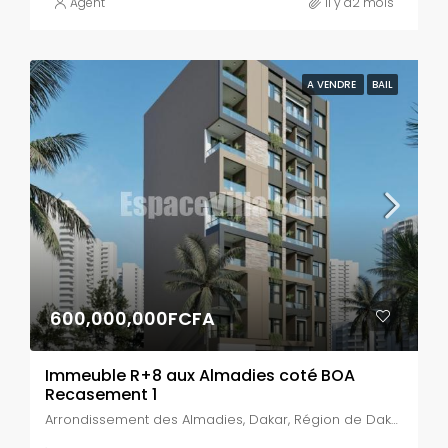
Agent
il y a2 mois
A VENDRE
BAIL
600,000,000FCFA
Immeuble R+8 aux Almadies coté BOA
Recasement 1
Arrondissement des Almadies, Dakar, Région de Dakar, Sénégal