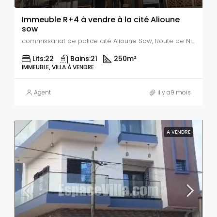
Immeuble R+4 à vendre à la cité Alioune
sow
commissariat de police cité Alioune Sow, Route de Niayes, Golf Sud(Cité Aliou SOW), Cité du Golf, Commune du Golf Sud, Arrondissement de Sam Notaire, Département de Guédiawaye, Région de Dakar, 14000, Sénégal
Lits:
22
Bains:
21
250
m²
IMMEUBLE, VILLA À VENDRE
Agent
il y a9 mois
A VENDRE