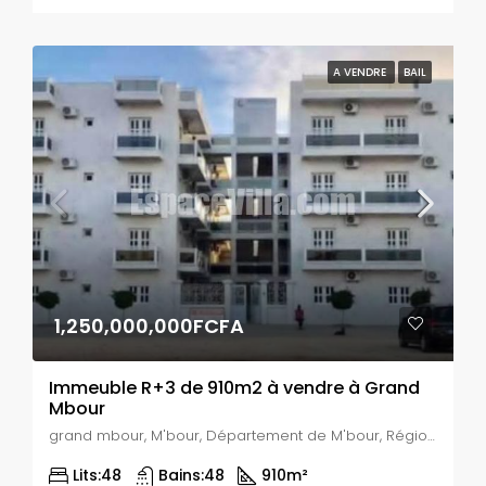
A VENDRE
BAIL
1,250,000,000FCFA
Immeuble R+3 de 910m2 à vendre à Grand
Mbour
grand mbour, M'bour, Département de M'bour, Région de Thiès, 00510, Sénégal
Lits:
48
Bains:
48
910
m²