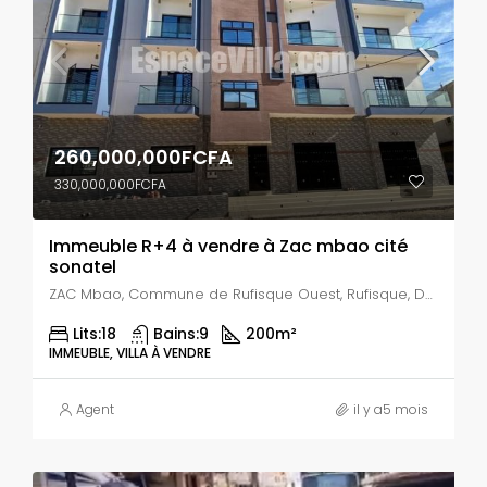
260,000,000FCFA
330,000,000FCFA
Immeuble R+4 à vendre à Zac mbao cité
sonatel
ZAC Mbao, Commune de Rufisque Ouest, Rufisque, Département de Rufisque, Région de Dakar, Sénégal
Lits:
18
Bains:
9
200
m²
IMMEUBLE, VILLA À VENDRE
Agent
il y a5 mois