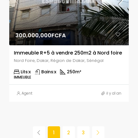
300,000,000FCFA
Immeuble R+5 à vendre 250m2 à Nord foire
Nord Foire, Dakar, Région de Dakar, Sénégal
Lits:
x
Bains:
x
250
m²
IMMEUBLE
Agent
il y a1 an
1
2
3