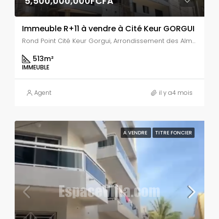
5,500,000,000FCFA
Immeuble R+11 à vendre à Cité Keur GORGUI
Rond Point Cité Keur Gorgui, Arrondissement des Almadies, Sacré Coeur 3 Pyrotechnie, Dakar, Région de Dakar, Sénégal
513
m²
IMMEUBLE
Agent
il y a4 mois
A VENDRE
TITRE FONCIER