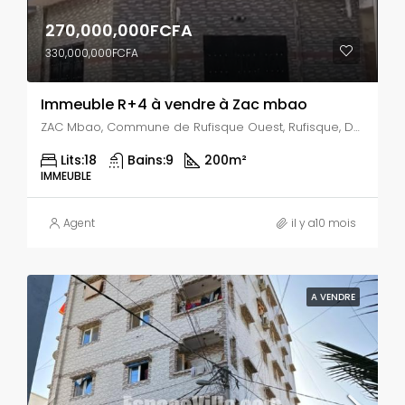
270,000,000FCFA
330,000,000FCFA
Immeuble R+4 à vendre à Zac mbao
ZAC Mbao, Commune de Rufisque Ouest, Rufisque, Département de Rufisque, Région de Dakar, Sénégal
Lits:
18
Bains:
9
200
m²
IMMEUBLE
Agent
il y a10 mois
A VENDRE