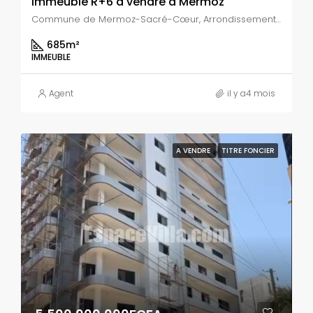
Immeuble R+6 à vendre à Mermoz
Commune de Mermoz-Sacré-Cœur, Arrondissement des Almadies, Dakar, Région de Dakar, Sénégal
685
m²
IMMEUBLE
Agent
il y a4 mois
A VENDRE
TITRE FONCIER