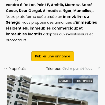
vendre à Dakar, Point E, Amitié, Mermoz, Sacré
Coeur, Keur Gorgui, Almadies, Ngor, Mamelles,
…
Notre plateforme spécialisée en
immobilier au
Sénégal
vous propose des annonces d’
immeubles
résidentiels, immeubles commerciaux et
immeubles locatifs
adaptés aux investisseurs et
promoteurs.
Publier une annonce
Ordre par défaut
44 Propriétés
Trier par:
A VENDRE
TITRE FONCIER