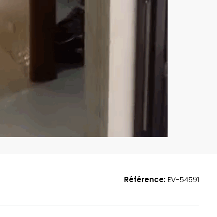
EN VEDETTE
A
Référence:
EV-54591
185,000,000FCFA