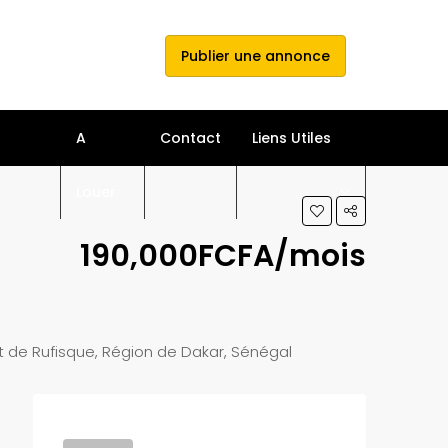
e connecter
s'inscrire
Publier une annonce
A
Contact
Liens Utiles
Louer
190,000FCFA/mois
 de Rufisque, Région de Dakar, Sénégal