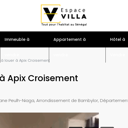
S
Immeuble à
Appartement à
Hôtel à
vendre
vendre
Vendre
à louer à Apix Croisement
 à Apix Croisement
ane Peulh-Niaga, Arrondissement de Bambylor, Département