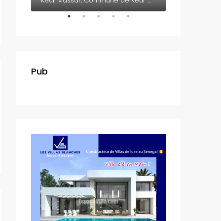
Somone, Département de M'bour, Région de Thiès, 23005, Sénégal
Keur Massar, Commune de Keur Massar Nord, Arrondissement de Malika, Département de Keur Massar, Région de Dakar, 17000, Sénégal
Pub