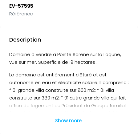
EV-57595
Référence
Description
Domaine à vendre à Pointe Sarène sur la Lagune,
vue sur mer. Superficie de 19 hectares .
Le domaine est entièrement clôturé et est
autonome en eau et électricité solaire. Il comprend :
* 01 grande villa construite sur 800 m2; * 01 villa
construite sur 380 m2; * 01 autre grande villa qui fait
office de logement du Président du Groupe familial
français (qui est le propriétaire du domaine); * le
Show more
logement du gardien qui est construit sur 100 m2. Il
reste à peu près 17 hectares de terrain vierge.