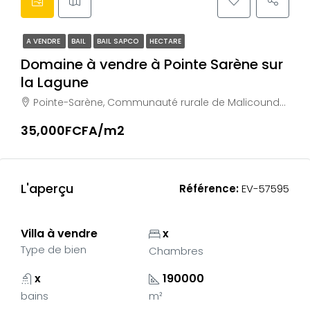
A VENDRE
BAIL
BAIL SAPCO
HECTARE
Domaine à vendre à Pointe Sarène sur
la Lagune
Pointe-Sarène, Communauté rurale de Malicounda, Arrondissement de Sindia, Département de M'bour, Région de Thiès, Sénégal
35,000FCFA/m2
L'aperçu
Référence:
EV-57595
Villa à vendre
x
Type de bien
Chambres
x
190000
bains
m²