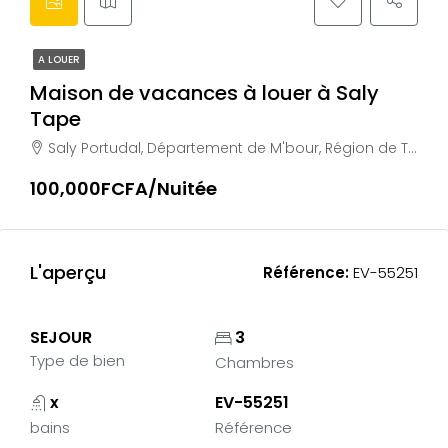
A LOUER
Maison de vacances à louer à Saly
Tape
Saly Portudal, Département de M'bour, Région de Thiès, Sénégal
100,000FCFA/Nuitée
L'aperçu
Référence:
EV-55251
SEJOUR
3
Type de bien
Chambres
x
EV-55251
bains
Référence