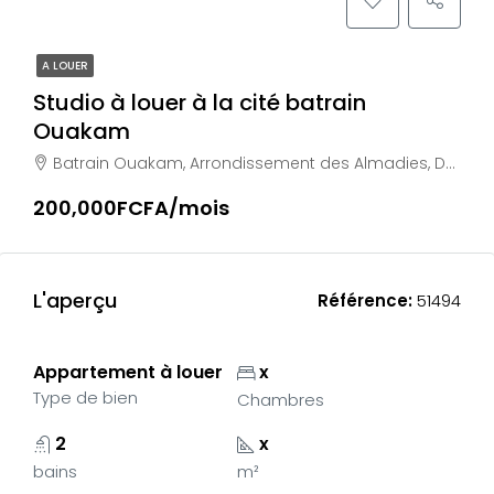
A LOUER
Studio à louer à la cité batrain
Ouakam
Batrain Ouakam, Arrondissement des Almadies, Dakar, Région de Dakar, Sénégal
200,000FCFA/mois
L'aperçu
Référence:
51494
Appartement à louer
x
Type de bien
Chambres
2
x
bains
m²