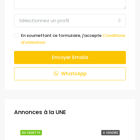
Sélectionnez un profil
En soumettant ce formulaire, j'accepte
Conditions
d'utilisation
Envoyer Emails
WhatsApp
Annonces à la UNE
NDRE
EN VEDETTE
A VENDRE
EN 