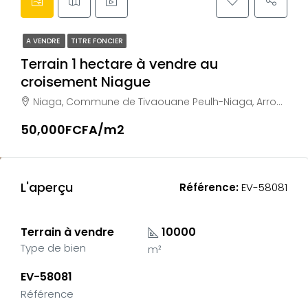
A VENDRE
TITRE FONCIER
Terrain 1 hectare à vendre au
croisement Niague
Niaga, Commune de Tivaouane Peulh-Niaga, Arrondissement de Bambylor, Département de Rufisque, Région de Dakar, Sénégal
50,000FCFA/m2
L'aperçu
Référence:
EV-58081
Terrain à vendre
10000
Type de bien
m²
EV-58081
Référence