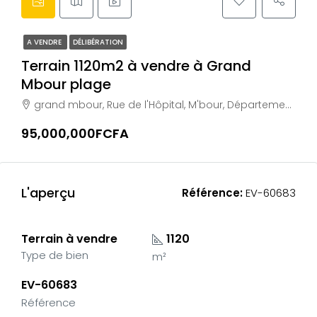
A VENDRE
DÉLIBÉRATION
Terrain 1120m2 à vendre à Grand
Mbour plage
grand mbour, Rue de l'Hôpital, M'bour, Département de M'bour, Région de Thiès, 00510, Sénégal
95,000,000FCFA
L'aperçu
Référence:
EV-60683
Terrain à vendre
1120
Type de bien
m²
EV-60683
Référence