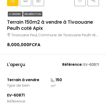
A VENDRE
DÉLIBÉRATION
Terrain 150m2 à vendre à Tivaouane
Peulh coté Apix
Tivaouane Peul, Commune de Tivaouane Peulh-Niaga, Arrondissement de Bambylor, Département de Rufisque, Région de Dakar, Sénégal
8,000,000FCFA
L'aperçu
Référence:
EV-60871
Terrain à vendre
150
Type de bien
m²
EV-60871
Référence