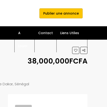
e connecter
s'inscrire
Publier une annonce
A
Contact
Liens Utiles
Louer
38,000,000FCFA
e Dakar, Sénégal