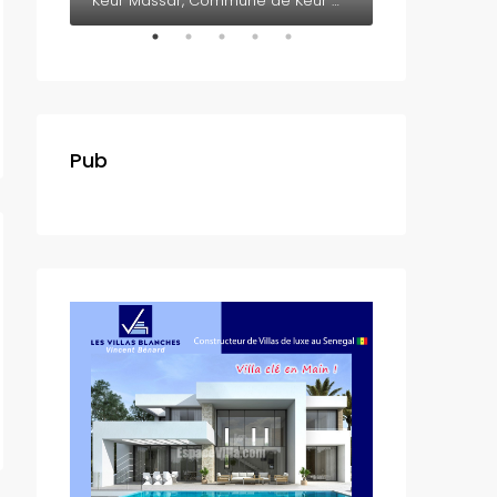
Somone, Département de M'bour, Région de Thiès, 23005, Sénégal
Keur Massar, Commune de Keur Massar Nord, Arrondissement de Malika, Département de Keur Massar, Région de Dakar, 17000, Sénégal
Pub