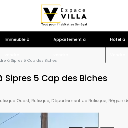
S
Immeuble à
Appartement à
Hôtel à
vendre
vendre
Vendre
dre à Sipres 5 Cap des Biches
à Sipres 5 Cap des Biches
ufisque Ouest, Rufisque, Département de Rufisque, Région d