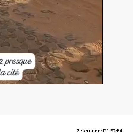
EN VEDETTE
A
185,000,000FCFA
Référence:
EV-57491