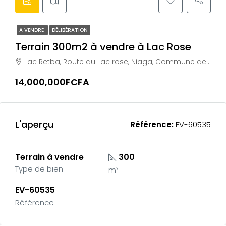
A VENDRE
DÉLIBÉRATION
Terrain 300m2 à vendre à Lac Rose
Lac Retba, Route du Lac rose, Niaga, Commune de Tivaouane Peulh-Niaga, Arrondissement de Bambylor, Département de Rufisque, Région de Dakar, Sénégal
14,000,000FCFA
L'aperçu
Référence:
EV-60535
Terrain à vendre
300
Type de bien
m²
EV-60535
Référence