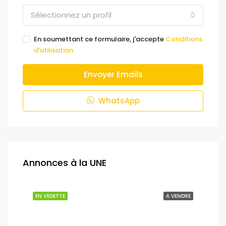
Sélectionnez un profil
En soumettant ce formulaire, j'accepte
Conditions
d'utilisation
Envoyer Emails
WhatsApp
Annonces à la UNE
NDRE
EN VEDETTE
A VENDRE
EN 