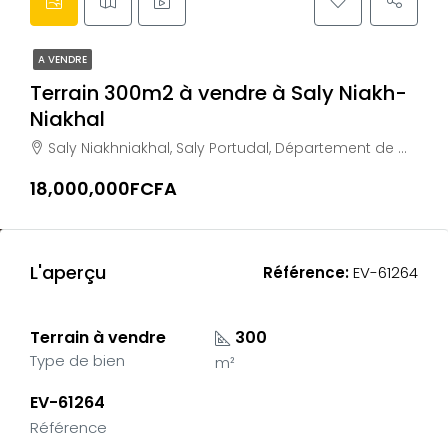
A VENDRE
Terrain 300m2 à vendre à Saly Niakh-
Niakhal
Saly Niakhniakhal, Saly Portudal, Département de M'bour, Région de Thiès, 23002, Sénégal
18,000,000FCFA
L'aperçu
Référence:
EV-61264
Terrain à vendre
300
Type de bien
m²
EV-61264
Référence