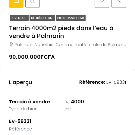
A VENDRE
DÉLIBÉRATION
PIEDS DANS L'EAU
Terrain 4000m2 pieds dans l’eau à
vendre à Palmarin
Palmarin Nguèthie, Communauté rurale de Palmarin Facao, Arrondissement de Fimela, Département de Fatick, Région de Fatick, Sénégal
90,000,000FCFA
L'aperçu
Référence:
EV-59331
Terrain à vendre
4000
Type de bien
m²
EV-59331
Référence