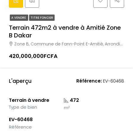
A VENDRE
TITRE FONCIER
Terrain 472m2 à vendre à Amitié Zone
B Dakar
Zone B, Commune de Fann-Point E-Amitié, Arrondissement de Dakar-Plateau, Dakar, Région de Dakar, 13000, Sénégal
420,000,000FCFA
L'aperçu
Référence:
EV-60468
Terrain à vendre
472
Type de bien
m²
EV-60468
Référence