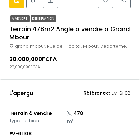
A VENDRE
DÉLIBÉRATION
Terrain 478m2 Angle à vendre à Grand
Mbour
grand mbour, Rue de l'Hôpital, M'bour, Département de M'bour, Région de Thiès, 00510, Sénégal
20,000,000FCFA
22,000,000FCFA
L'aperçu
Référence:
EV-61108
Terrain à vendre
478
Type de bien
m²
EV-61108