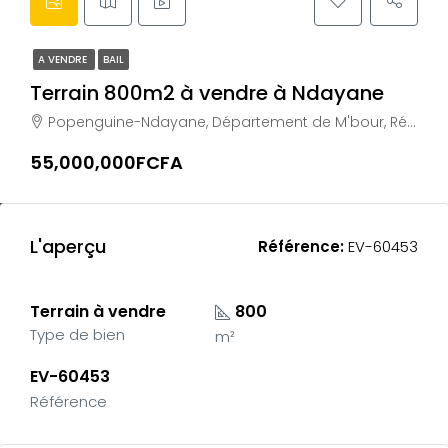
A VENDRE
BAIL
Terrain 800m2 à vendre à Ndayane
Popenguine-Ndayane, Département de M'bour, Région de Thiès, 22600, Sénégal
55,000,000FCFA
L'aperçu
Référence:
EV-60453
Terrain à vendre
800
Type de bien
m²
EV-60453
Référence