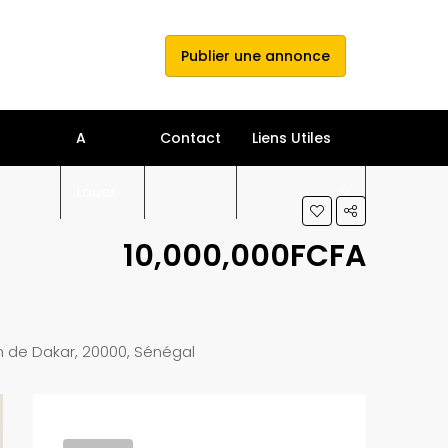
e connecter
s'inscrire
Publier une annonce
A
Contact
Liens Utiles
Louer
10,000,000FCFA
 de Dakar, 20000, Sénégal