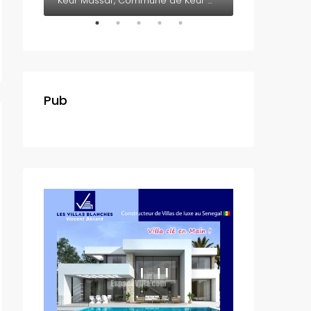
Somone, Département de M'bour, Région de Thiès, 23005, Sénégal
Keur Massar, Commune de Keur Massar Nord, Arrondissement de Malika, Département de Keur Massar, Région de Dakar, 17000, Sénégal
Pub