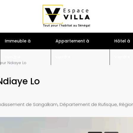
S
Immeuble à
Appartement à
Hôtel à
vendre
vendre
Vendre
keur Ndiaye Lo
Ndiaye Lo
dissement de Sangalkam, Département de Rufisque, Région