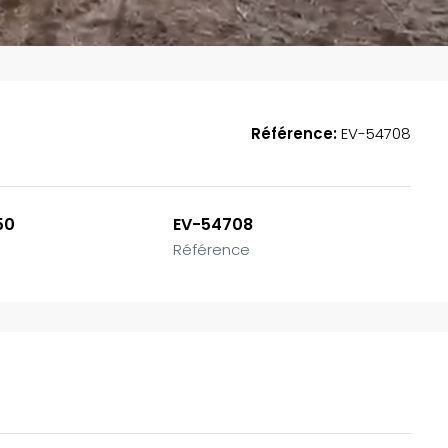
Référence:
EV-54708
50
EV-54708
Référence
EN VEDETTE
A
185,000,000FCFA