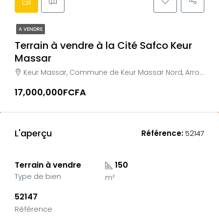
A VENDRE
Terrain à vendre à la Cité Safco Keur
Massar
Keur Massar, Commune de Keur Massar Nord, Arrondissement de Malika, Département de Keur Massar, Région de Dakar, 17000, Sénégal
17,000,000FCFA
L'aperçu
Référence:
52147
Terrain à vendre
150
Type de bien
m²
52147
Référence