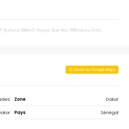
Surface 198m2. Papier: Bail. Prix: 108milions Fcfa
Ouvrir sur Google Maps
adies
Zone
Dakar
Dakar
Pays
Sénégal