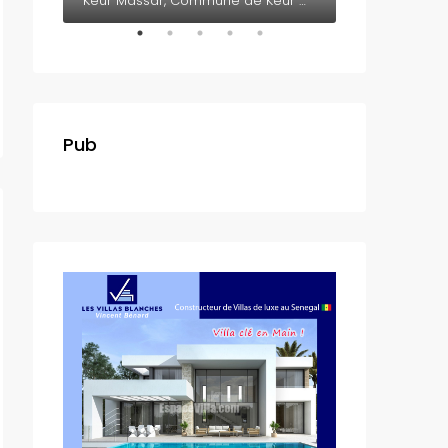
Somone, Département de M'bour, Région de Thiès, 23005, Sénégal
Keur Massar, Commune de Keur Massar Nord, Arrondissement de Malika, Département de Keur Massar, Région de Dakar, 17000, Sénégal
Pub