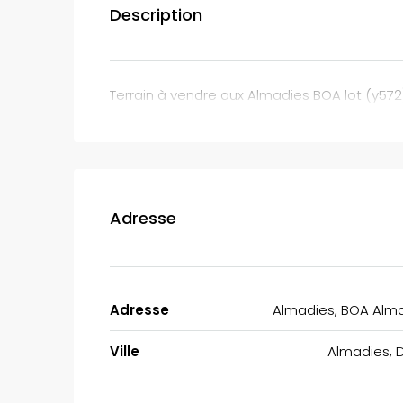
Description
Terrain à vendre aux Almadies BOA lot (y572). 
Adresse
Adresse
Almadies, BOA Alm
Ville
Almadies, 