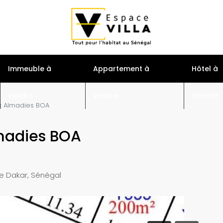
S
Immeuble à
Appartement à
Hôtel à
vendre
vendre
Vendre
ux Almadies BOA
lmadies BOA
e Dakar, Sénégal