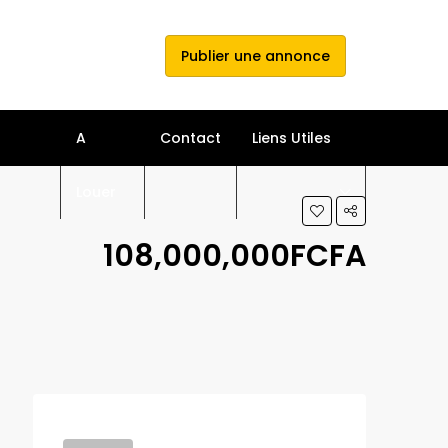
e connecter
s'inscrire
Publier une annonce
A
Contact
Liens Utiles
Louer
108,000,000FCFA