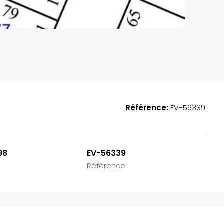
Référence:
EV-56339
EN VEDETTE
A
98
EV-56339
Référence
185,000,000FCFA