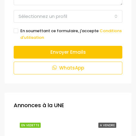
Sélectionnez un profil
En soumettant ce formulaire, j'accepte
Conditions
d'utilisation
Envoyer Emails
WhatsApp
Annonces à la UNE
NDRE
EN VEDETTE
A VENDRE
EN 