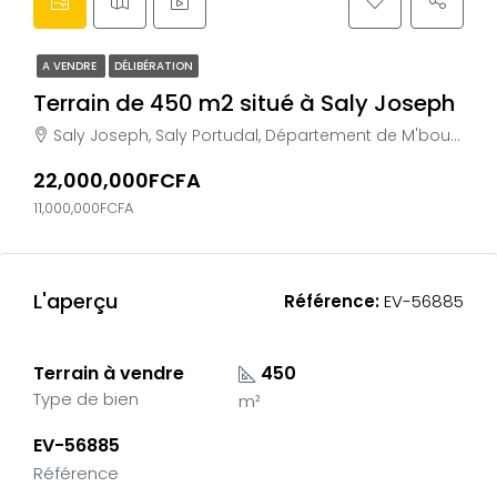
A VENDRE
DÉLIBÉRATION
Terrain de 450 m2 situé à Saly Joseph
Saly Joseph, Saly Portudal, Département de M'bour, Région de Thiès, 23002, Sénégal
22,000,000FCFA
11,000,000FCFA
L'aperçu
Référence:
EV-56885
Terrain à vendre
450
Type de bien
m²
EV-56885
Référence