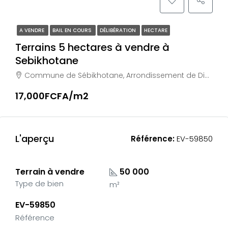
A VENDRE
BAIL EN COURS
DÉLIBÉRATION
HECTARE
Terrains 5 hectares à vendre à
Sebikhotane
Commune de Sébikhotane, Arrondissement de Diamniadio, Département de Rufisque, Région de Dakar, Sénégal
17,000FCFA/m2
L'aperçu
Référence:
EV-59850
Terrain à vendre
50 000
Type de bien
m²
EV-59850
Référence