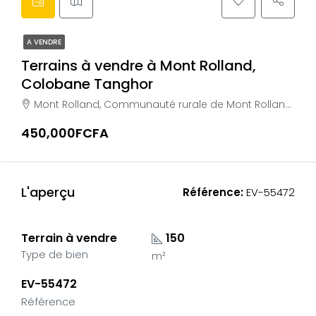
A VENDRE
Terrains à vendre à Mont Rolland,
Colobane Tanghor
Mont Rolland, Communauté rurale de Mont Rolland, Arrondissement de Pambal, Département de Tivaouane, Région de Thiès, Sénégal
450,000FCFA
L'aperçu
Référence:
EV-55472
Terrain à vendre
150
Type de bien
m²
EV-55472
Référence