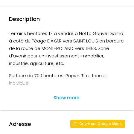
Description
Terrains hectares TF à vendre à Notto Gouye Diama
à coté du Péage DAKAR vers SAINT LOUIS en bordure
de la route de MONT-ROLAND vers THIES. Zone
d’avenir pour un investissement immobilier,
industrie, agriculture, etc.
Surface de 700 hectares. Papier: Titre foncier
individuel
Prix: 15.000 Fcfa/m2 (négociable légèrement)
Show more
Nb: A vendre à partir de 100ha
Adresse
Ouvrir sur Google Maps