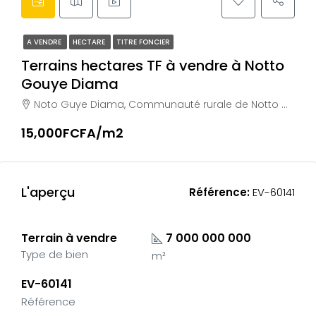
A VENDRE
HECTARE
TITRE FONCIER
Terrains hectares TF à vendre à Notto
Gouye Diama
Noto Guye Diama, Communauté rurale de Notto Gouye Diama, Arrondissement de Pambal, Département de Tivaouane, Région de Thiès, Sénégal
15,000FCFA/m2
L'aperçu
Référence:
EV-60141
Terrain à vendre
7 000 000 000
Type de bien
m²
EV-60141
Référence