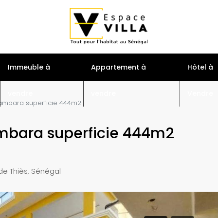
S
Immeuble à
Appartement à
Hôtel à
vendre
vendre
Vendre
 bambara superficie 444m2
ambara superficie 444m2
de Thiès, Sénégal