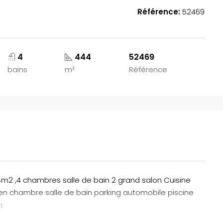
Référence:
52469
4
444
52469
bains
m²
Référence
EN VEDETTE
A
4m2 ,4 chambres salle de bain 2 grand salon Cuisine
rdien chambre salle de bain parking automobile piscine
a.
185,000,000FCFA