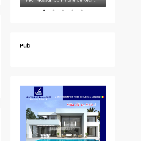
Somone, Département de M'bour, Région de Thiès, 23005, Sénégal
Keur Massar, Commune de Keur Massar Nord, Arrondissement de Malika, Département de Keur Massar, Région de Dakar, 17000, Sénégal
Pub