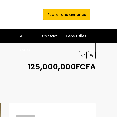
e connecter
s'inscrire
Publier une annonce
A
Contact
Liens Utiles
Louer
125,000,000FCFA