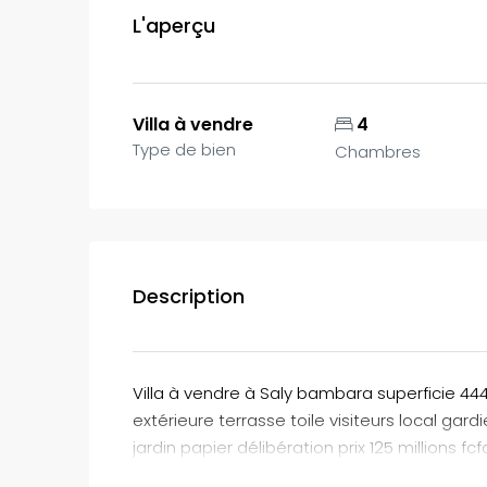
L'aperçu
Villa à vendre
4
Type de bien
Chambres
Description
Villa à vendre à Saly bambara superficie 44
extérieure terrasse toile visiteurs local ga
jardin papier délibération prix 125 millions fcf