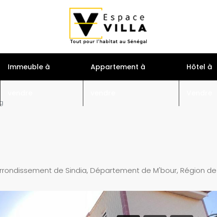
S
Immeuble à
Appartement à
Hôtel à
vendre
vendre
Vendre
ng
rondissement de Sindia, Département de M'bour, Région de 