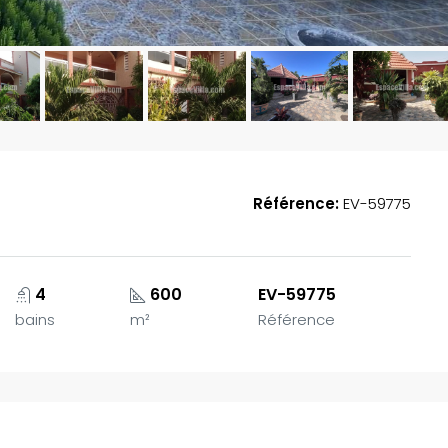
Référence:
EV-59775
4
600
EV-59775
EN VEDETTE
A
bains
m²
Référence
185,000,000FCFA