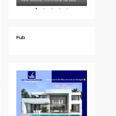
Somone, Département de M'bour, Région de Thiès, 23005, Sénégal
Keur Massar, Commune de Keur Massar Nord, Arrondissement de Malika, Département de Keur Massar, Région de Dakar, 17000, Sénégal
Pub