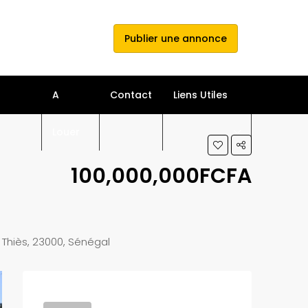
e connecter
s'inscrire
Publier une annonce
A
Contact
Liens Utiles
Louer
100,000,000FCFA
Thiès, 23000, Sénégal