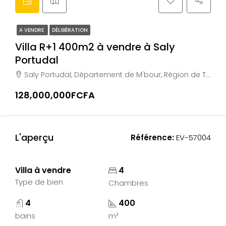
A VENDRE
DÉLIBÉRATION
Villa R+1 400m2 à vendre à Saly
Portudal
Saly Portudal, Département de M'bour, Région de Thiès, Sénégal
128,000,000FCFA
L'aperçu
Référence:
EV-57004
Villa à vendre
4
Type de bien
Chambres
4
400
bains
m²