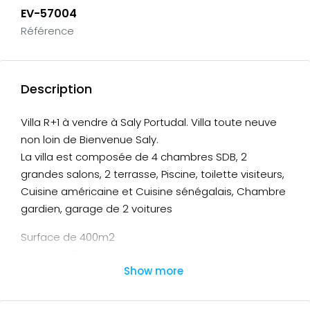
EV-57004
Référence
Description
Villa R+1 à vendre à Saly Portudal. Villa toute neuve
non loin de Bienvenue Saly.
La villa est composée de 4 chambres SDB, 2
grandes salons, 2 terrasse, Piscine, toilette visiteurs,
Cuisine américaine et Cuisine sénégalais, Chambre
gardien, garage de 2 voitures
Surface de 400m2
Papier: Délibération régulièrement inscrit
Show more
Prix: 128millions CFA soit 196.000 euro