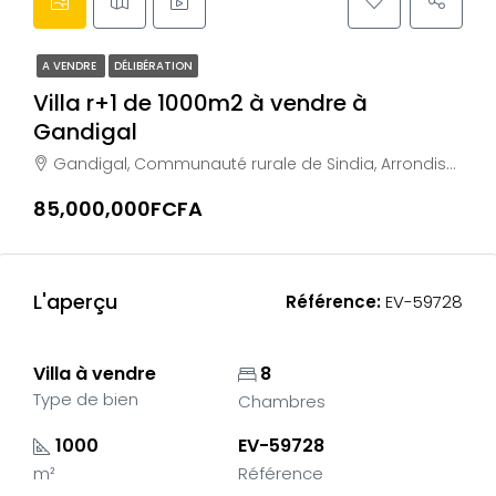
A VENDRE
DÉLIBÉRATION
Villa r+1 de 1000m2 à vendre à
Gandigal
Gandigal, Communauté rurale de Sindia, Arrondissement de Sindia, Département de M'bour, Région de Thiès, 23000, Sénégal
85,000,000FCFA
L'aperçu
Référence:
EV-59728
Villa à vendre
8
Type de bien
Chambres
1000
EV-59728
m²
Référence