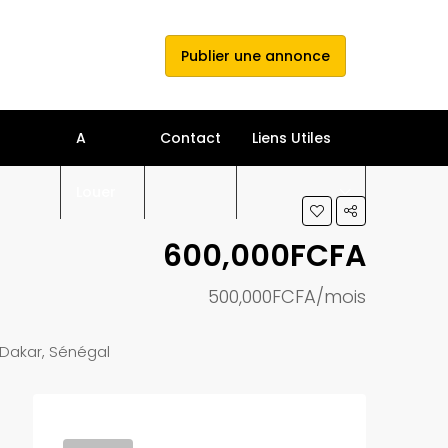
e connecter
s'inscrire
Publier une annonce
A
Contact
Liens Utiles
Louer
600,000FCFA
500,000FCFA/mois
Dakar, Sénégal