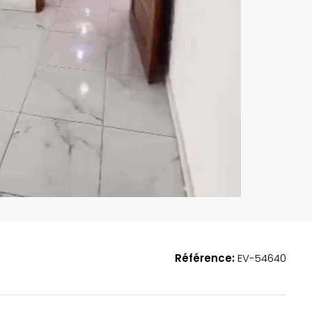
EN VEDETTE
A
Référence:
EV-54640
185,000,000FCFA