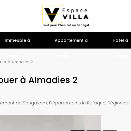
S
Immeuble à
Appartement à
Hôtel à
vendre
vendre
Vendre
ouer à Almadies 2
louer à Almadies 2
ement de Sangalkam, Département de Rufisque, Région de 