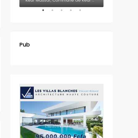
Somone, Département de M'bour, Région de Thiès, 23005, Sénégal
Keur Massar, Commune de Keur Massar Nord, Arrondissement de Malika, Département de Keur Massar, Région de Dakar, 17000, Sénégal
Pub