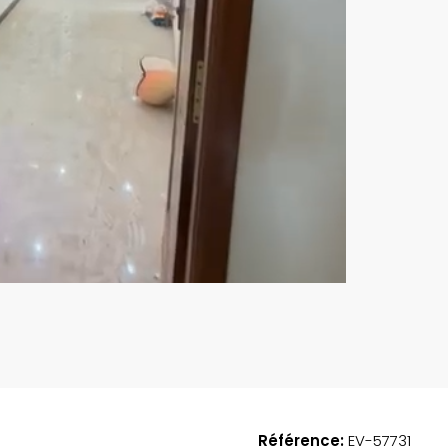
EN VEDETTE
A
185,000,000FCFA
Référence:
EV-57731