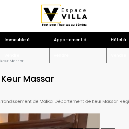
S
Immeuble à
Appartement à
Hôtel à
vendre
vendre
Vendre
à Keur Massar
à Keur Massar
rondissement de Malika, Département de Keur Massar, Régio