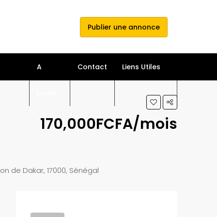
e connecter
s'inscrire
Publier une annonce
A
Contact
Liens Utiles
Louer
170,000FCFA/mois
n de Dakar, 17000, Sénégal