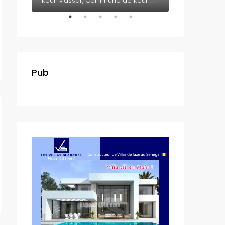
Somone, Département de M'bour, Région de Thiès, 23005, Sénégal
Keur Massar, Commune de Keur Massar Nord, Arrondissement de Malika, Département de Keur Massar, Région de Dakar, 17000, Sénégal
Pub