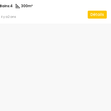
Bains:
4
300
m²
Détails
il y a2 ans
700,000FCFA/mois