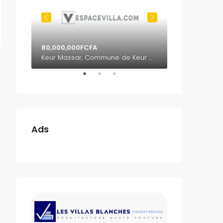
80,000,000FCFA
65,000,000F
Nord Foire, Commune de Grand Yoff, Dakar, Région de Dakar, Sénégal
Keur Massar, Commune de Keur Massar Nord, Arrondissement de Malika, Département de Keur Massar, Région de Dakar, 17000, Sénégal
Ads