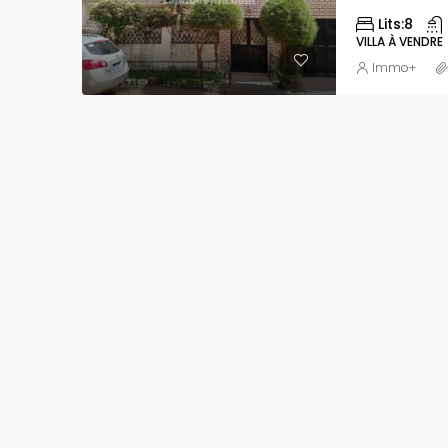
Lits:
8
VILLA À VENDRE
Immo+