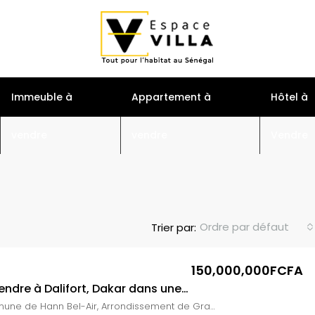
S
Immeuble à
Appartement à
Hôtel à
vendre
vendre
Vendre
Ordre par défaut
Trier par:
150,000,000FCFA
Villa r+1 a vendre à Dalifort, Dakar dans une cité calme
EN VEDETTE
Dalifort, Commune de Hann Bel-Air, Arrondissement de Grand Dakar, Dakar, Région de Dakar, 16000, Sénégal