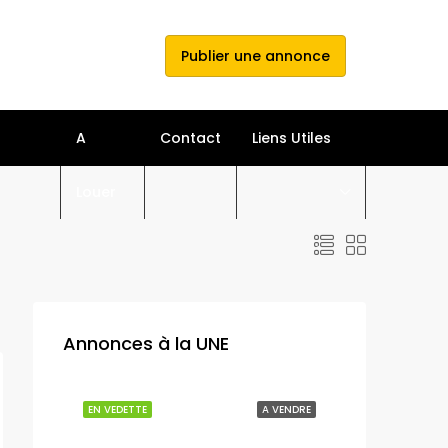
e connecter
s'inscrire
Publier une annonce
A
Contact
Liens Utiles
Louer
Annonces à la UNE
A LOUER
EN VEDETTE
A VENDRE
EN VEDETTE