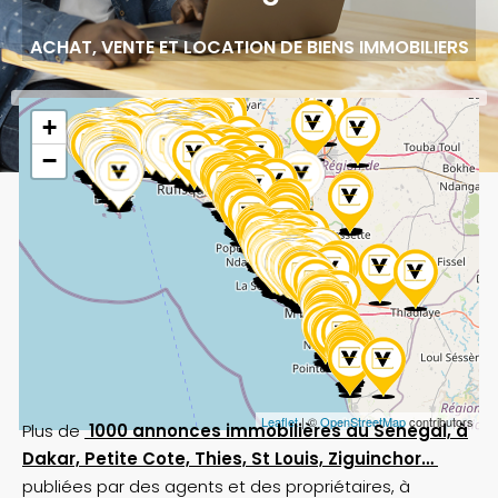
ACHAT, VENTE ET LOCATION DE BIENS IMMOBILIERS
+
−
Leaflet
| ©
OpenStreetMap
contributors
Plus de
1000 annonces immobilières au Senegal, à
Dakar, Petite Cote, Thies, St Louis, Ziguinchor…
publiées par des agents et des propriétaires, à