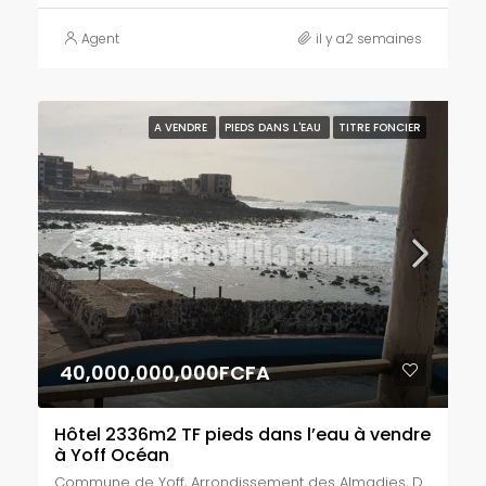
Agent
il y a2 semaines
A VENDRE
PIEDS DANS L'EAU
TITRE FONCIER
40,000,000,000FCFA
Hôtel 2336m2 TF pieds dans l’eau à vendre
à Yoff Océan
Commune de Yoff, Arrondissement des Almadies, Dakar, Région de Dakar, 11900, Sénégal