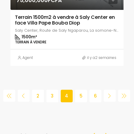
75,000,000FCFA
Terrain 1500m2 à vendre à Saly Center en
face Villa Pape Bouba Diop
Saly Center, Route de Saly Ngaparou, La somone-Ngaparou, Nguerigne, Saly Portudal, Département de M'bour, Région de Thiès, 38168, Sénégal
1500
m²
TERRAIN À VENDRE
Agent
il y a2 semaines
2
3
4
5
6