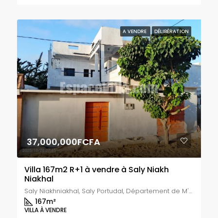
A VENDRE
DÉLIBÉRATION
37,000,000FCFA
Villa 167m2 R+1 à vendre à Saly Niakh
Niakhal
Saly Niakhniakhal, Saly Portudal, Département de M'bour, Région de Thiès, 23002, Sénégal
167
m²
VILLA À VENDRE