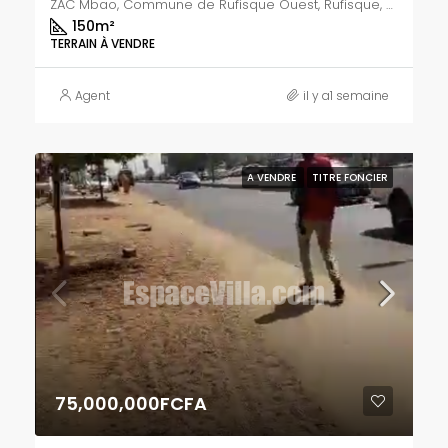
ZAC Mbao, Commune de Rufisque Ouest, Rufisque, Département de Rufisque, Région de Dakar, 20000, Sénégal
150
m²
TERRAIN À VENDRE
Agent
il y a1 semaine
A VENDRE
TITRE FONCIER
75,000,000FCFA