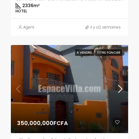
2336
m²
HOTEL
Agent
il y a2 semaines
A VENDRE
TITRE FONCIER
350,000,000FCFA