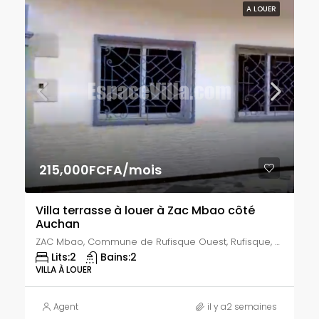
A LOUER
215,000FCFA/mois
Villa terrasse à louer à Zac Mbao côté
Auchan
ZAC Mbao, Commune de Rufisque Ouest, Rufisque, Département de Rufisque, Région de Dakar, 20000, Sénégal
Lits:
2
Bains:
2
VILLA À LOUER
Agent
il y a2 semaines