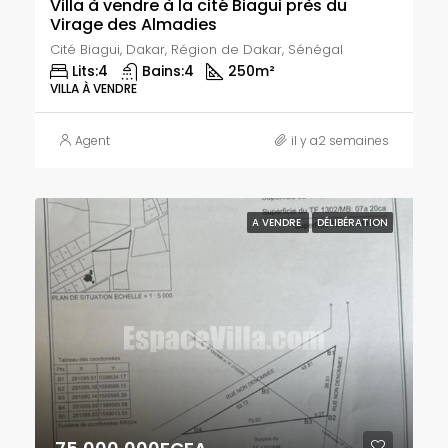
Villa à vendre à la cité Biagui près du
Virage des Almadies
Cité Biagui, Dakar, Région de Dakar, Sénégal
Lits:
4
Bains:
4
250
m²
VILLA À VENDRE
Agent
il y a2 semaines
A VENDRE
DÉLIBÉRATION