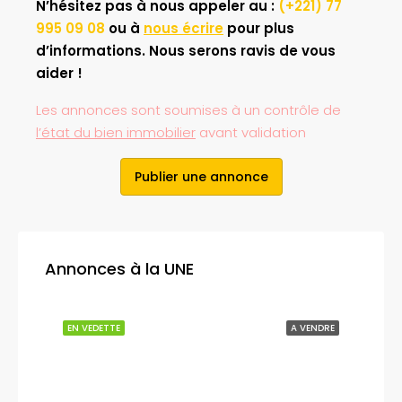
N’hésitez pas à nous appeler au :
(+221) 77
995 09 08
ou à
nous écrire
pour plus
d’informations. Nous serons ravis de vous
aider !
Les annonces sont soumises à un contrôle de
l’état du bien immobilier
avant validation
Publier une annonce
Annonces à la UNE
LOUER
EN VEDETTE
A VENDRE
EN V