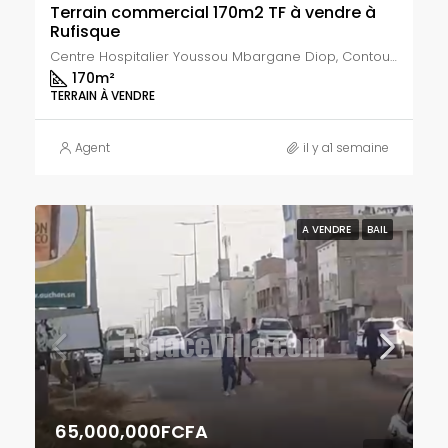
Terrain commercial 170m2 TF à vendre à
Rufisque
Centre Hospitalier Youssou Mbargane Diop, Contournement Sococim, Commune de Rufisque Est, Rufisque, Département de Rufisque, Région de Dakar, 20000, Sénégal
170
m²
TERRAIN À VENDRE
Agent
il y a1 semaine
A VENDRE
BAIL
65,000,000FCFA