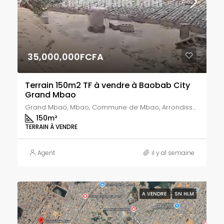
35,000,000FCFA
Terrain 150m2 TF à vendre à Baobab City
Grand Mbao
Grand Mbao, Mbao, Commune de Mbao, Arrondissement de Thiaroye, Département de Pikine, Région de Dakar, 17000, Sénégal
150
m²
TERRAIN À VENDRE
Agent
il y a1 semaine
A VENDRE
SN HLM