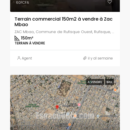
60FCFA
Terrain commercial 150m2 à vendre à Zac
Mbao
ZAC Mbao, Commune de Rufisque Ouest, Rufisque, Département de Rufisque, Région de Dakar, 20000, Sénégal
150
m²
TERRAIN À VENDRE
Agent
il y a1 semaine
A VENDRE
BAIL