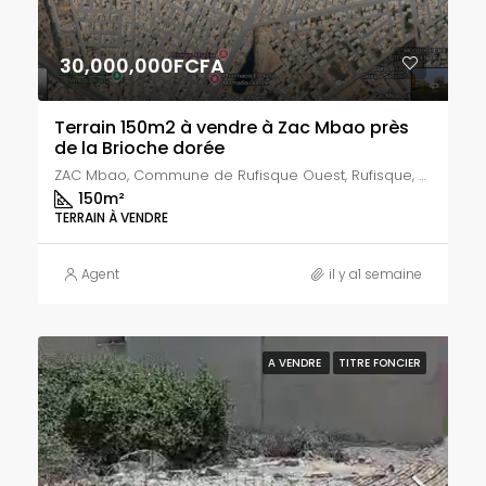
30,000,000FCFA
Terrain 150m2 à vendre à Zac Mbao près
de la Brioche dorée
ZAC Mbao, Commune de Rufisque Ouest, Rufisque, Département de Rufisque, Région de Dakar, 20000, Sénégal
150
m²
TERRAIN À VENDRE
Agent
il y a1 semaine
A VENDRE
TITRE FONCIER