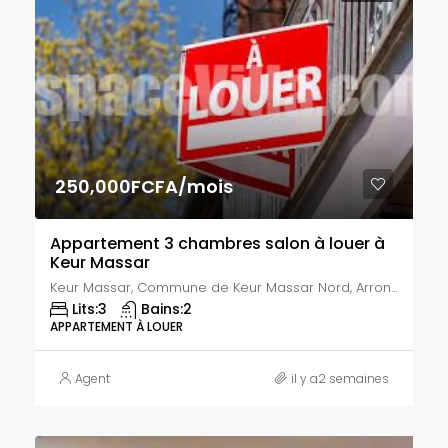
250,000FCFA/mois
Appartement 3 chambres salon à louer à
Keur Massar
Keur Massar, Commune de Keur Massar Nord, Arrondissement de Malika, Département de Keur Massar, Région de Dakar, 17000, Sénégal
Lits:
3
Bains:
2
APPARTEMENT À LOUER
Agent
il y a2 semaines